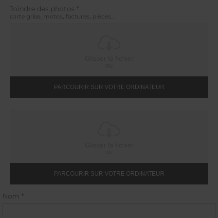
Joindre des photos *
carte grise, motos, factures, pièces...
Glisser le fichier
ou
PARCOURIR SUR VOTRE ORDINATEUR
Glisser le fichier
ou
PARCOURIR SUR VOTRE ORDINATEUR
Nom *