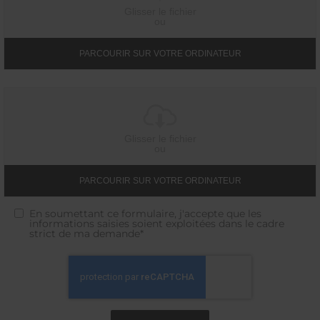
Glisser le fichier
ou
PARCOURIR SUR VOTRE ORDINATEUR
Glisser le fichier
ou
PARCOURIR SUR VOTRE ORDINATEUR
En soumettant ce formulaire, j'accepte que les
informations saisies soient exploitées dans le cadre
strict de ma demande*