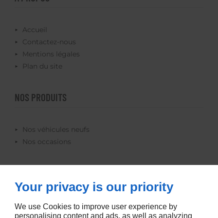
Accueil
Contactez-nous
Mentions légales
Plan du site
NOS PRODUITS
Nos véhicules neufs
Nos occasions
SUIVEZ-NOUS
Your privacy is our priority
We use Cookies to improve user experience by
personalising content and ads, as well as analyzing